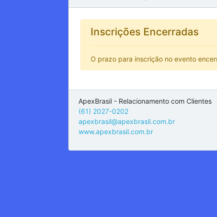
Inscrições Encerradas
O prazo para inscrição no evento ence
ApexBrasil - Relacionamento com Clientes
(61) 2027-0202
apexbrasil@apexbrasil.com.br
www.apexbrasil.com.br